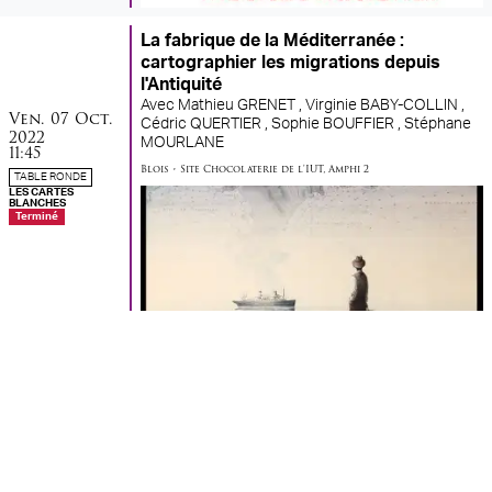
La fabrique de la Méditerranée :
cartographier les migrations depuis
l'Antiquité
Avec
Mathieu GRENET ,
Virginie BABY-COLLIN ,
vendredi
octobre
Ven.
07
Oct.
Cédric QUERTIER ,
Sophie BOUFFIER ,
Stéphane
2022
MOURLANE
11:45
Blois
•
Site Chocolaterie de l'IUT
,
Amphi 2
TABLE RONDE
LES CARTES
BLANCHES
Terminé