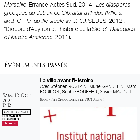
Marseille
, Errance-Actes Sud, 2014 ;
Les diasporas
grecques du détroit de Gibraltar à l’Indus (VIIIe s.
av.J.-C. - fin du IIIe siècle av. J.-C.)
, SEDES, 2012 ;
"Diodore d’Agyrion et l’histoire de la Sicile",
Dialogues
d’Histoire Ancienne
, 2011).
Évènements passés
La ville avant l'Histoire
Avec
Stéphen ROSTAIN ,
Muriel GANDELIN ,
Marc
BOUIRON ,
Sophie BOUFFIER ,
Xavier MAUDUIT
samedi
octobre
Sam.
12
Oct.
2024
Blois
•
Site Chocolaterie de l'IUT
,
Amphi 1
17:15
CARTE BLANCHE
LES CARTES
BLANCHES
Terminé