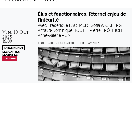
Élus et fonctionnaires, l'éternel enjeu de
l'intégrité
Avec
Frédérique LACHAUD ,
Sofia WICKBERG ,
vendredi
octobre
Arnaud-Dominique HOUTE ,
Pierre FRÖHLICH ,
Ven.
10
Oct.
Anne-Valérie PONT
2025
16:00
Blois
•
Site Chocolaterie de l'IUT
,
Amphi 2
TABLE RONDE
LES CARTES
BLANCHES
Terminé