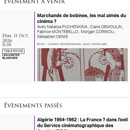
Évènement à venir
Marchands de bobines, les mal aimés du
cinéma ?
Avec
Nataliya PUCHENKINA ,
Claire DEMOULIN ,
Fabrice MONTEBELLO ,
Morgan CORRIOU ,
dimanche
octobre
Dim.
11
Oct.
Sébastien DENIS
2026
11:30
Blois
•
Conseil Départemental
,
Salle Capitulaire
TABLE RONDE
LES CARTES
BLANCHES
Évènements passés
Algérie 1954-1962 : La France ? dans l'oeil
du Service cinématographique des