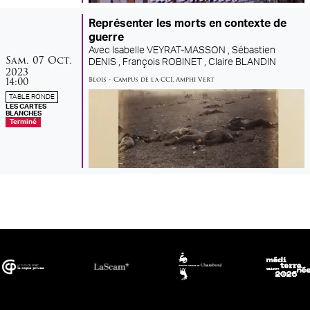
Représenter les morts en contexte de
guerre
Avec
Isabelle VEYRAT-MASSON ,
Sébastien
samedi
octobre
Sam.
07
Oct.
DENIS ,
François ROBINET ,
Claire BLANDIN
2023
14:00
Blois
•
Campus de la CCI
,
Amphi Vert
TABLE RONDE
LES CARTES
BLANCHES
Terminé