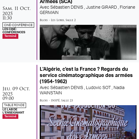
Armées (SCA)
samedi
octobre
Sam.
11
Oct.
Avec
Sébastien DENIS ,
Justine GIRARD ,
Floriane
2025
GERMAIN
11:30
Blois
•
Les Lobis
,
Salle 2
CINÉ-CONFÉRENCE
LES CINÉ-
CONFÉRENCES
Terminé
L'Algérie, c'est la France ? Regards du
service cinématographique des armées
(1954-1962)
jeudi
octobre
Jeu.
09
Oct.
Avec
Sébastien DENIS ,
Ludovic SOT ,
Nadia
2025
WAINSTAIN
09:00
Blois
•
INSPÉ
,
Salle 23
TABLE RONDE
LE LAB DE
L'ENSEIGNANT
Terminé