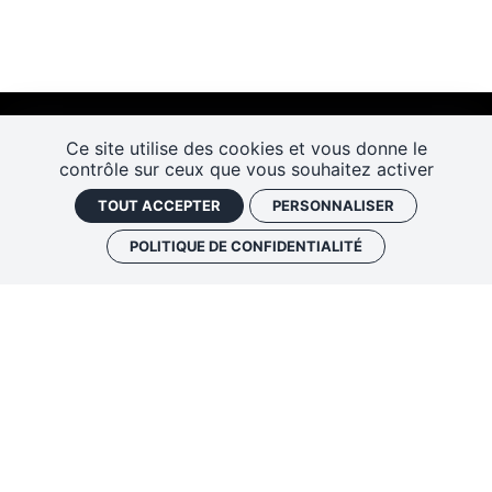
Ce site utilise des cookies et vous donne le
contrôle sur ceux que vous souhaitez activer
TOUT ACCEPTER
PERSONNALISER
POLITIQUE DE CONFIDENTIALITÉ
Les Rendez-vous de l’histoire
4 ter rue Robert Houdin - 41000 BLOIS
Tel 02 54 56 09 50
-
Fax 02 54 90 09 50
Nous contacter