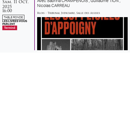
samedi
octobre
Sam.
11
Oct.
Avec
Sabrina CHAMPENOIS ,
Guillaume TION ,
2025
Nicolas CARREAU
16:00
Blois
•
Tribunal Judiciaire
,
Salle des Assises
TABLE RONDE
LES LIVRES VOUS
PARLENT
Terminé