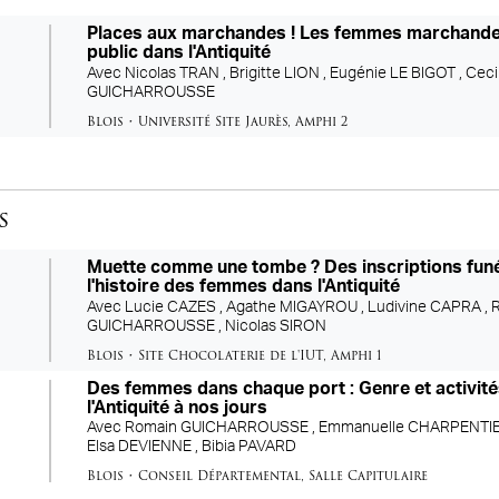
Places aux marchandes ! Les femmes marchande
public dans l'Antiquité
Avec
Nicolas TRAN ,
Brigitte LION ,
Eugénie LE BIGOT ,
Ceci
GUICHARROUSSE
Blois
•
Université Site Jaurès
,
Amphi 2
s
Muette comme une tombe ? Des inscriptions funé
l'histoire des femmes dans l'Antiquité
Avec
Lucie CAZES ,
Agathe MIGAYROU ,
Ludivine CAPRA ,
GUICHARROUSSE ,
Nicolas SIRON
Blois
•
Site Chocolaterie de l'IUT
,
Amphi 1
Des femmes dans chaque port : Genre et activit
l'Antiquité à nos jours
Avec
Romain GUICHARROUSSE ,
Emmanuelle CHARPENTIE
Elsa DEVIENNE ,
Bibia PAVARD
Blois
•
Conseil Départemental
,
Salle Capitulaire