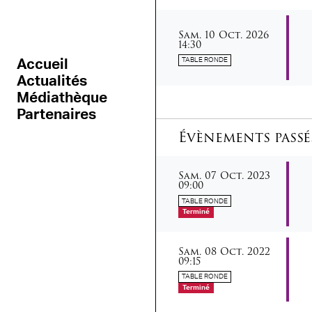
samedi
octobre
Sam.
10
Oct.
2026
14:30
TABLE RONDE
Accueil
Actualités
Médiathèque
Partenaires
Évènements passé
samedi
octobre
Sam.
07
Oct.
2023
09:00
TABLE RONDE
Terminé
samedi
octobre
Sam.
08
Oct.
2022
09:15
TABLE RONDE
Terminé