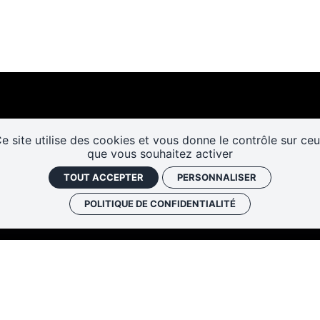
e site utilise des cookies et vous donne le contrôle sur ce
que vous souhaitez activer
Les cafés
Faire un don
Newslett
TOUT ACCEPTER
PERSONNALISER
historiques
POLITIQUE DE CONFIDENTIALITÉ