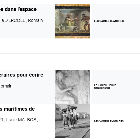
s dans l'espace
lia D'ERCOLE ,
Romain
LES CARTES BLANCHES
raires pour écrire
Romain
LE LAB DU JEUNE
CHERCHEUR
és maritimes de
R ,
Lucie MALBOS ,
LES CARTES BLANCHES