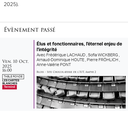
2025).
Évènement passé
Élus et fonctionnaires, l'éternel enjeu de
l'intégrité
Avec
Frédérique LACHAUD ,
Sofia WICKBERG ,
vendredi
octobre
Arnaud-Dominique HOUTE ,
Pierre FRÖHLICH ,
Ven.
10
Oct.
Anne-Valérie PONT
2025
16:00
Blois
•
Site Chocolaterie de l'IUT
,
Amphi 2
TABLE RONDE
LES CARTES
BLANCHES
Terminé