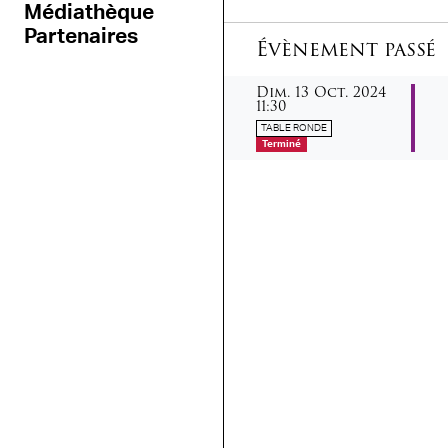
Médiathèque
Partenaires
Évènement passé
dimanche
octobre
Dim.
13
Oct.
2024
11:30
TABLE RONDE
Terminé