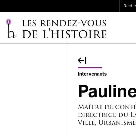
Aller au contenu principal
Fil d'Ariane
Intervenants
Paulin
Maître de confé
directrice du L
Ville, Urbanism