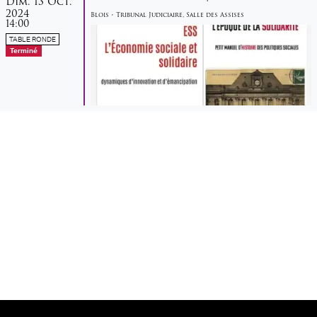
Dim.
13
Oct.
2024
Blois
•
Tribunal Judiciaire
,
Salle des Assises
14:00
TABLE RONDE
Terminé