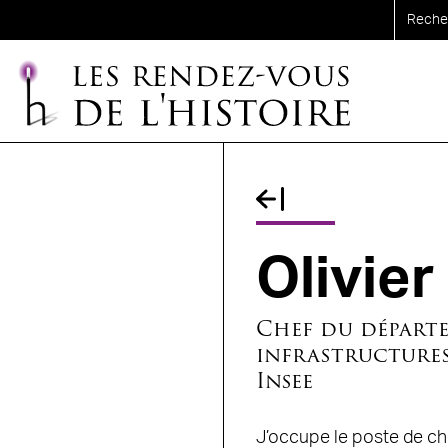
Aller au contenu principal
Fil d'Ariane
Olivie
Chef du départe
infrastructures
Insee
J’occupe le poste de che