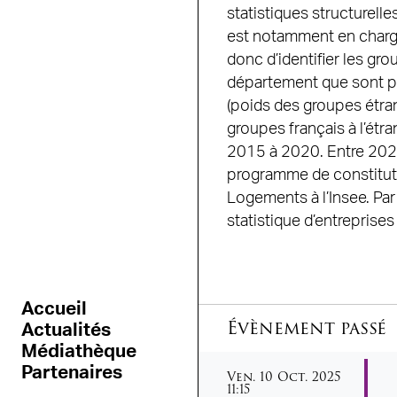
statistiques structurel
est notamment en charge
donc d’identifier les gr
département que sont pro
(poids des groupes étra
groupes français à l’étr
2015 à 2020. Entre 2020
programme de constitutio
Logements à l’Insee. Par
statistique d’entreprises
Accueil
Évènement passé
Actualités
Médiathèque
vendredi
octobre
Partenaires
Ven.
10
Oct.
2025
11:15