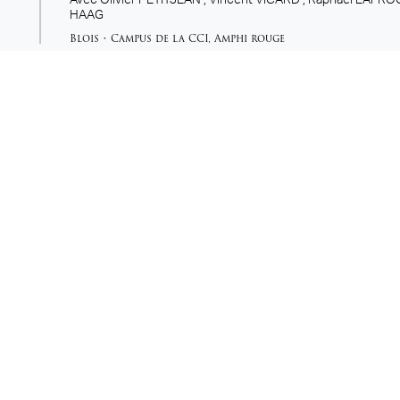
Avec
Olivier PETITJEAN ,
Vincent VICARD ,
Raphaël LAFRO
HAAG
Blois
•
Campus de la CCI
,
Amphi rouge