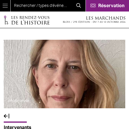
Aller au contenu principal
Réservation
LES MARCHANDS
BLOIS / 29E ÉDITION - DU 7 AU 11 OCTOBRE 2026
photo privée
Fil d'Ariane
Intervenants