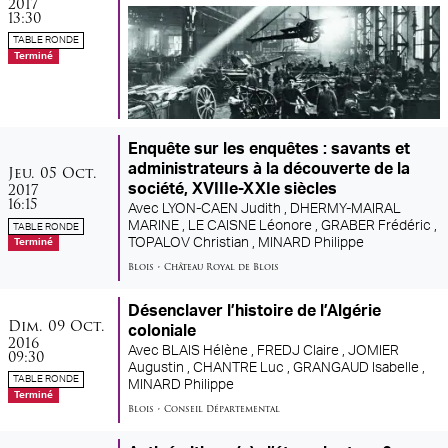
2017
13:30
TABLE RONDE
Terminé
Enquête sur les enquêtes : savants et
jeudi
octobre
administrateurs à la découverte de la
Jeu.
05
Oct.
2017
société, XVIIIe-XXIe siècles
16:15
Avec
LYON-CAEN Judith ,
DHERMY-MAIRAL
MARINE ,
LE CAISNE Léonore ,
GRABER Frédéric ,
TABLE RONDE
TOPALOV Christian ,
MINARD Philippe
Terminé
Blois
•
Château Royal de Blois
Désenclaver l’histoire de l’Algérie
dimanche
octobre
Dim.
09
Oct.
coloniale
2016
Avec
BLAIS Hélène ,
FREDJ Claire ,
JOMIER
09:30
Augustin ,
CHANTRE Luc ,
GRANGAUD Isabelle ,
TABLE RONDE
MINARD Philippe
Terminé
Blois
•
Conseil Départemental