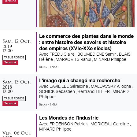
Terminé
Le commerce des plantes dans le monde
samedi
octobre
Sam.
12
Oct.
: entre histoire des savoirs et histoire
2019
des empires (XVIe-XXe siècles)
12:00
Avec
FREDJ Claire ,
BOUMEDIENE Samir ,
BLAIS
TABLE RONDE
Hélène ,
MARKOVITS Rahul ,
MINARD Philippe
Terminé
Blois
•
INSA
samedi
octobre
L'image qui a changé ma recherche
Sam.
13
Oct.
2018
Avec
LAVIEILLE Géraldine ,
MALDAVSKY Aliocha ,
12:00
SCHICK Sébastien ,
Bertrand TILLIER ,
MINARD
Philippe
TABLE RONDE
Terminé
Blois
•
INSA
Les Mondes de l'Industrie
Avec
FRIDENSON Patrick ,
MORICEAU Caroline ,
MINARD Philippe
vendredi
octobre
Ven.
06
Oct.