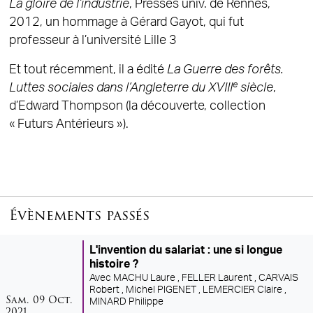
La gloire de l’industrie
, Presses univ. de Rennes,
2012, un hommage à Gérard Gayot, qui fut
professeur à l’université Lille 3
Et tout récemment, il a édité
La Guerre des forêts.
e
Luttes sociales dans l’Angleterre du XVIII
siècle
,
d’Edward Thompson (la découverte, collection
« Futurs Antérieurs »).
Évènements passés
L'invention du salariat : une si longue
histoire ?
Avec
MACHU Laure ,
FELLER Laurent ,
CARVAIS
Robert ,
Michel PIGENET ,
LEMERCIER Claire ,
samedi
octobre
Sam.
09
Oct.
MINARD Philippe
2021