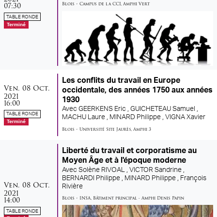
Blois
•
Campus de la CCI
,
Amphi Vert
07:30
TABLE RONDE
Terminé
Les conflits du travail en Europe
vendredi
octobre
Ven.
08
Oct.
occidentale, des années 1750 aux années
2021
1930
16:00
Avec
GEERKENS Eric ,
GUICHETEAU Samuel ,
TABLE RONDE
MACHU Laure ,
MINARD Philippe ,
VIGNA Xavier
Terminé
Blois
•
Université Site Jaurès
,
Amphi 3
Liberté du travail et corporatisme au
Moyen Âge et à l'époque moderne
Avec
Solène RIVOAL ,
VICTOR Sandrine ,
BERNARDI Philippe ,
MINARD Philippe ,
François
vendredi
octobre
Ven.
08
Oct.
Rivière
2021
Blois
•
INSA
,
Bâtiment principal - Amphi Denis Papin
14:00
TABLE RONDE