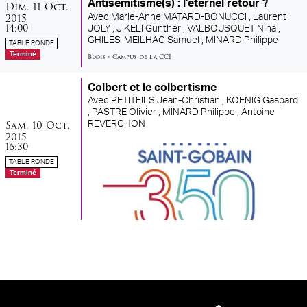
dimanche
octobre
Antisémitisme(s) : l’éternel retour ?
Dim.
11
Oct.
2015
Avec
Marie-Anne MATARD-BONUCCI ,
Laurent
14:00
JOLY ,
JIKELI Gunther ,
VALBOUSQUET Nina ,
GHILES-MEILHAC Samuel ,
MINARD Philippe
TABLE RONDE
Terminé
Blois
•
Campus de la CCI
Colbert et le colbertisme
Avec
PETITFILS Jean-Christian ,
KOENIG Gaspard
,
PASTRE Olivier ,
MINARD Philippe ,
Antoine
samedi
octobre
Sam.
10
Oct.
REVERCHON
2015
16:30
TABLE RONDE
Terminé