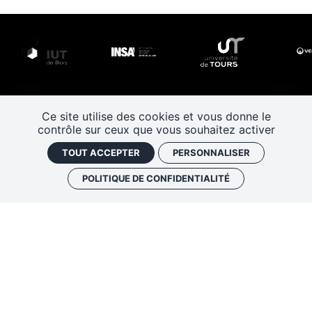
Ce site utilise des cookies et vous donne le
contrôle sur ceux que vous souhaitez activer
TOUT ACCEPTER
PERSONNALISER
POLITIQUE DE CONFIDENTIALITÉ
Les Rendez-vous de l’histoire
4 ter rue Robert Houdin - 41000 BLOIS
Tel 02 54 56 09 50
-
Fax 02 54 90 09 50
Nous contacter
Mentions légales
Plan de site
Politique de confidentialité
Gestion des cookies