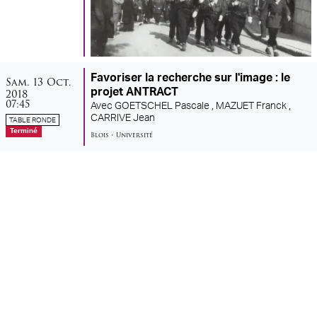
samedi
octobre
Favoriser la recherche sur l'image : le
Sam.
13
Oct.
2018
projet ANTRACT
07:45
Avec
GOETSCHEL Pascale ,
MAZUET Franck ,
CARRIVE Jean
TABLE RONDE
Terminé
Blois
•
Université