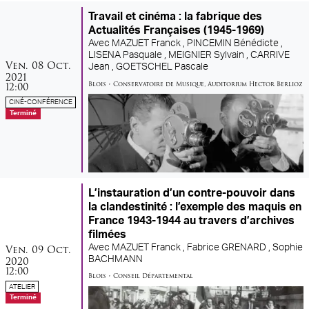
Travail et cinéma : la fabrique des
Actualités Françaises (1945-1969)
Avec
MAZUET Franck ,
PINCEMIN Bénédicte ,
LISENA Pasquale ,
MEIGNIER Sylvain ,
CARRIVE
vendredi
octobre
Ven.
08
Oct.
Jean ,
GOETSCHEL Pascale
2021
Blois
•
Conservatoire de Musique
,
Auditorium Hector Berlioz
12:00
CINÉ-CONFÉRENCE
Terminé
L’instauration d’un contre-pouvoir dans
la clandestinité : l’exemple des maquis en
France 1943-1944 au travers d’archives
filmées
vendredi
octobre
Ven.
09
Oct.
Avec
MAZUET Franck ,
Fabrice GRENARD ,
Sophie
2020
BACHMANN
12:00
Blois
•
Conseil Départemental
ATELIER
Terminé