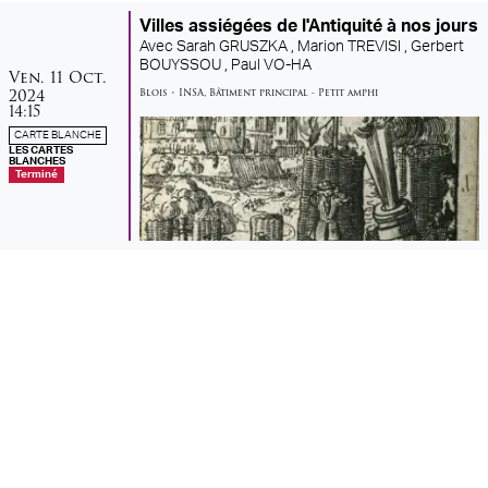
Villes assiégées de l'Antiquité à nos jours
Avec
Sarah GRUSZKA ,
Marion TREVISI ,
Gerbert
BOUYSSOU ,
Paul VO-HA
vendredi
octobre
Ven.
11
Oct.
2024
Blois
•
INSA
,
Bâtiment principal - Petit amphi
14:15
CARTE BLANCHE
LES CARTES
BLANCHES
Terminé