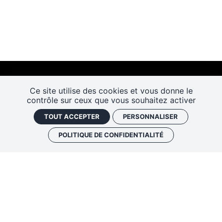
Ce site utilise des cookies et vous donne le
contrôle sur ceux que vous souhaitez activer
TOUT ACCEPTER
PERSONNALISER
POLITIQUE DE CONFIDENTIALITÉ
Les Rendez-vous de l’histoire
4 ter rue Robert Houdin - 41000 BLOIS
Tel 02 54 56 09 50
-
Fax 02 54 90 09 50