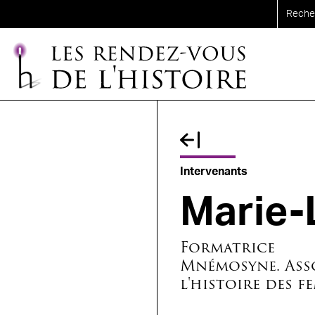
Aller au contenu principal
Fil d'Ariane
Intervenants
Marie-
Formatrice
Mnémosyne. Ass
l'histoire des f