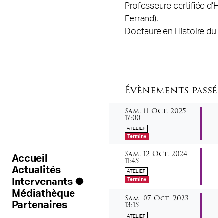
Professeure certifiée d
Ferrand).
Docteure en Histoire d
Évènements passé
samedi
octobre
Sam.
11
Oct.
2025
17:00
ATELIER
Terminé
samedi
octobre
Sam.
12
Oct.
2024
Accueil
11:45
Actualités
ATELIER
Intervenants
Terminé
Médiathèque
samedi
octobre
Sam.
07
Oct.
2023
Partenaires
13:15
ATELIER