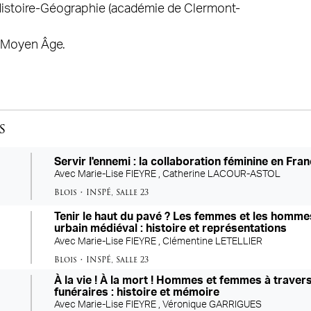
’Histoire-Géographie (académie de Clermont-
u Moyen Âge.
s
Servir l'ennemi : la collaboration féminine en Fra
Avec
Marie-Lise FIEYRE ,
Catherine LACOUR-ASTOL
Blois
•
INSPÉ
,
Salle 23
Tenir le haut du pavé ? Les femmes et les homme
urbain médiéval : histoire et représentations
Avec
Marie-Lise FIEYRE ,
Clémentine LETELLIER
Blois
•
INSPÉ
,
Salle 23
À la vie ! À la mort ! Hommes et femmes à trave
funéraires : histoire et mémoire
Avec
Marie-Lise FIEYRE ,
Véronique GARRIGUES