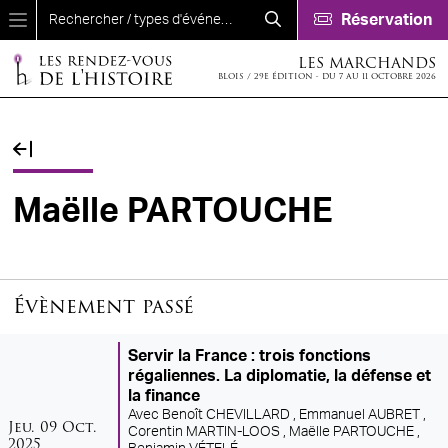
Aller au contenu principal
Réservation
LES MARCHANDS
BLOIS / 29E ÉDITION - DU 7 AU 11 OCTOBRE 2026
Fil d'Ariane
Maëlle PARTOUCHE
Évènement passé
Servir la France : trois fonctions
régaliennes. La diplomatie, la défense et
la finance
Avec
Benoît CHEVILLARD ,
Emmanuel AUBRET ,
jeudi
octobre
Jeu.
09
Oct.
Corentin MARTIN-LOOS ,
Maëlle PARTOUCHE ,
2025