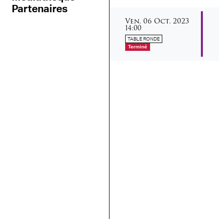
Partenaires
vendredi
octobre
Ven.
06
Oct.
2023
14:00
TABLE RONDE
Terminé