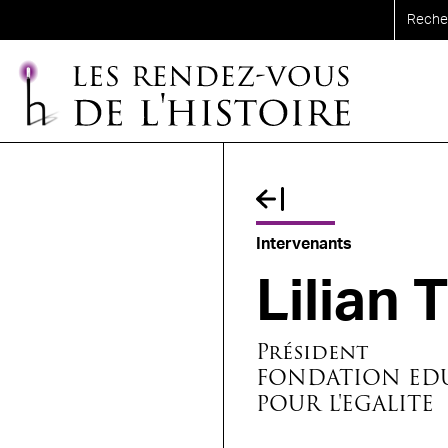
Aller au contenu principal
Fil d'Ariane
Intervenants
Lilian
Président
FONDATION EDU
POUR L'EGALITE