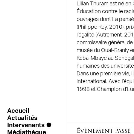
Lilian Thuram est né en
Éducation contre le racism
ouvrages dont La pensée
(Philippe Rey, 2010), pr
l’égalité (Autrement, 201
commissaire général de l
musée du Quai-Branly en
Kéba-Mbaye au Sénégal e
humaines des université
Dans une première vie, i
international. Avec l’éq
1998 et Champion d’Eu
Accueil
Actualités
Intervenants
Évènement passé
Médiathèque