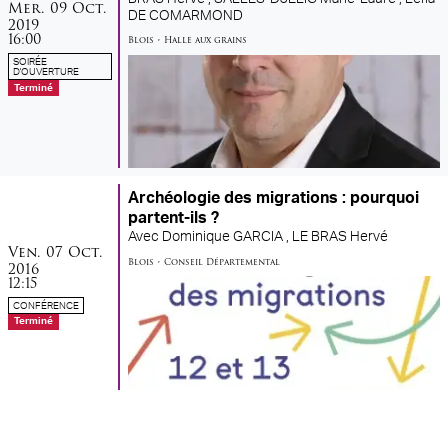
mercredi
octobre
Mer.
09
Oct.
DE COMARMOND
2019
16:00
Blois
•
Halle aux grains
SOIRÉE
D'OUVERTURE
Terminé
Archéologie des migrations : pourquoi
partent-ils ?
Avec
Dominique GARCIA ,
LE BRAS Hervé
vendredi
octobre
Ven.
07
Oct.
Blois
•
Conseil Départemental
2016
12:15
CONFÉRENCE
Terminé