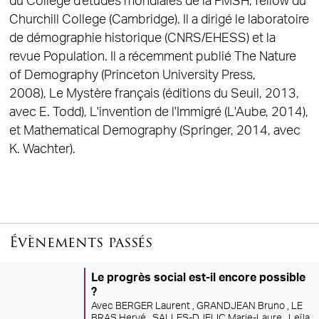
du Collège d'études mondiales de la FMSH, fellow du
Churchill College (Cambridge). Il a dirigé le laboratoire
de démographie historique (CNRS/EHESS) et la
revue Population. Il a récemment publié The Nature
of Demography (Princeton University Press,
2008), Le Mystère français (éditions du Seuil, 2013,
avec E. Todd), L'invention de l'Immigré (L'Aube, 2014),
et Mathematical Demography (Springer, 2014, avec
K. Wachter).
Évènements passés
Le progrès social est-il encore possible
?
Avec
BERGER Laurent ,
GRANDJEAN Bruno ,
LE
BRAS Hervé ,
SALLES-DJELIC Marie-Laure ,
Leïla