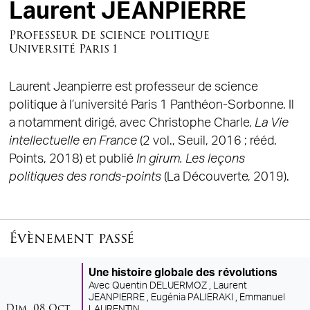
Laurent JEANPIERRE
Professeur de science politique
Université Paris 1
Laurent Jeanpierre est professeur de science
politique à l’université Paris 1 Panthéon-Sorbonne. Il
a notamment dirigé, avec Christophe Charle,
La Vie
intellectuelle en France
(2 vol., Seuil, 2016 ; rééd.
Points, 2018) et publié
In girum. Les leçons
politiques des ronds-points
(La Découverte, 2019).
Évènement passé
Une histoire globale des révolutions
Avec
Quentin DELUERMOZ ,
Laurent
JEANPIERRE ,
Eugénia PALIERAKI ,
Emmanuel
dimanche
octobre
Dim.
08
Oct.
LAURENTIN