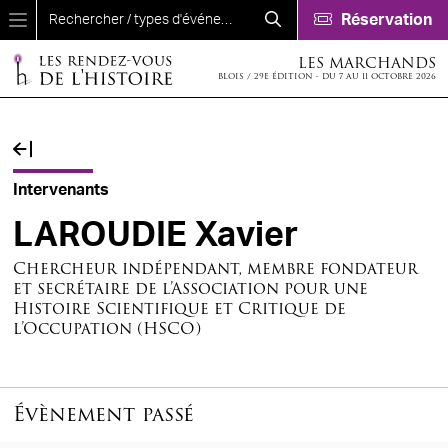
Aller au contenu principal
Réservation
LES MARCHANDS
BLOIS / 29E ÉDITION - DU 7 AU 11 OCTOBRE 2026
Fil d'Ariane
Intervenants
LAROUDIE Xavier
Chercheur indépendant, membre fondateur
et secrétaire de l’Association pour une
Histoire Scientifique et Critique de
l’Occupation (HSCO)
Évènement passé