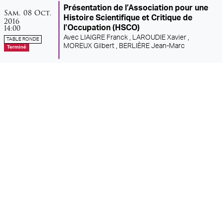
Présentation de l’Association pour une
samedi
octobre
Sam.
08
Oct.
Histoire Scientifique et Critique de
2016
14:00
l’Occupation (HSCO)
Avec
LIAIGRE Franck ,
LAROUDIE Xavier ,
TABLE RONDE
MOREUX Gilbert ,
BERLIÈRE Jean-Marc
Terminé