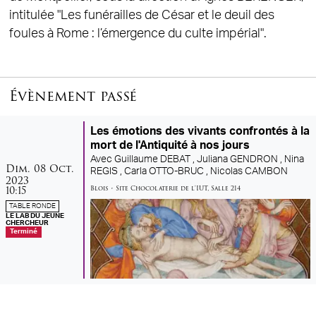
intitulée "Les funérailles de César et le deuil des
foules à Rome : l’émergence du culte impérial".
Évènement passé
Les émotions des vivants confrontés à la
mort de l'Antiquité à nos jours
Avec
Guillaume DEBAT ,
Juliana GENDRON ,
Nina
dimanche
octobre
Dim.
08
Oct.
REGIS ,
Carla OTTO-BRUC ,
Nicolas CAMBON
2023
10:15
Blois
•
Site Chocolaterie de l'IUT
,
Salle 214
TABLE RONDE
LE LAB DU JEUNE
CHERCHEUR
Terminé