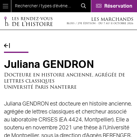
Aller au contenu principal
Réservation
LES MARCHANDS
BLOIS / 29E ÉDITION - DU 7 AU 11 OCTOBRE 2026
Fil d'Ariane
Juliana GENDRON
Docteure en histoire ancienne, agrégée de
lettres classiques
Université Paris Nanterre
Juliana GENDRON est docteure en histoire ancienne,
agrégée de lettres classiques et chercheur associé
au laboratoire CRISES (EA 4424, Montpellier). Elle a
soutenu en novembre 2021 une thèse à l'Université
de Montpellier, sous la direction d'Agnès BERENGER,