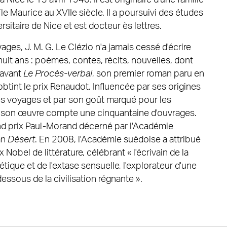
le Maurice au XVIIe siècle. Il a poursuivi des études
ersitaire de Nice et est docteur ès lettres.
es, J. M. G. Le Clézio n'a jamais cessé d'écrire
huit ans : poèmes, contes, récits, nouvelles, dont
 avant
Le Procès-verbal
, son premier roman paru en
tint le prix Renaudot. Influencée par ses origines
ses voyages et par son goût marqué pour les
, son œuvre compte une cinquantaine d'ouvrages.
and prix Paul-Morand décerné par l'Académie
an
Désert
. En 2008, l'Académie suédoise a attribué
ix Nobel de littérature, célébrant « l'écrivain de la
étique et de l'extase sensuelle, l'explorateur d'une
essous de la civilisation régnante ».