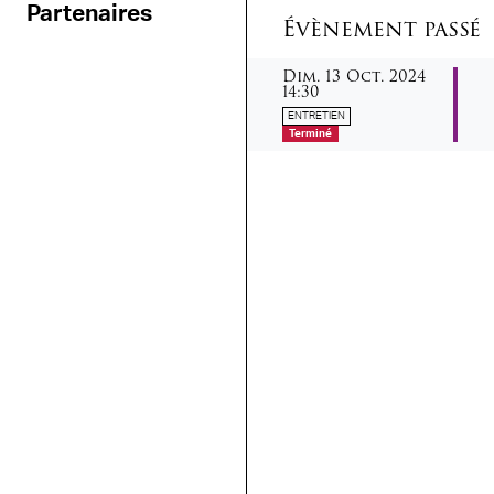
Partenaires
Évènement passé
dimanche
octobre
Dim.
13
Oct.
2024
14:30
ENTRETIEN
Terminé