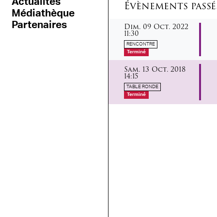
Actualités
Évènements passé
Médiathèque
dimanche
octobre
Partenaires
Dim.
09
Oct.
2022
11:30
RENCONTRE
Terminé
samedi
octobre
Sam.
13
Oct.
2018
14:15
TABLE RONDE
Terminé