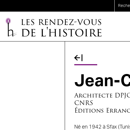
Aller au contenu principal
Fil d'Ariane
Jean-C
Architecte DPJG
CNRS
Éditions Erran
Né en 1942 à Sfax (Tunis