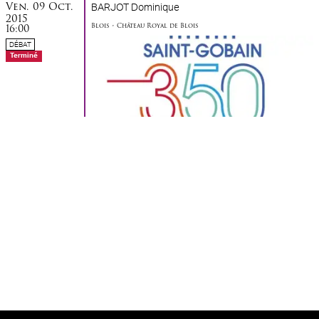
vendredi
octobre
Ven.
09
Oct.
BARJOT Dominique
2015
Blois
•
Château Royal de Blois
16:00
DÉBAT
Terminé