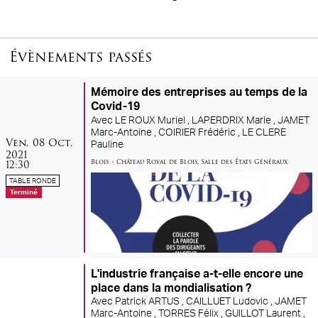
Évènements passés
Mémoire des entreprises au temps de la
Covid-19
Avec
LE ROUX Muriel ,
LAPERDRIX Marie ,
JAMET
Marc-Antoine ,
COIRIER Frédéric ,
LE CLERE
vendredi
octobre
Ven.
08
Oct.
Pauline
2021
Blois
•
Château Royal de Blois
,
Salle des États Généraux
12:30
TABLE RONDE
Terminé
L'industrie française a-t-elle encore une
place dans la mondialisation ?
Avec
Patrick ARTUS ,
CAILLUET Ludovic ,
JAMET
Marc-Antoine ,
TORRES Félix ,
GUILLOT Laurent ,