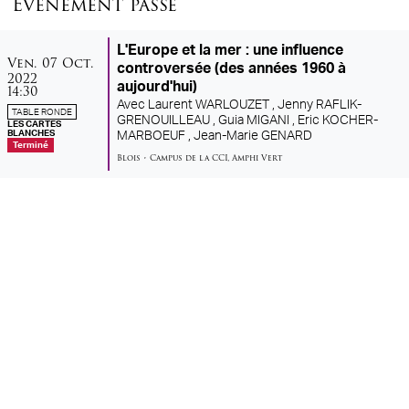
Évènement passé
L'Europe et la mer : une influence
vendredi
octobre
Ven.
07
Oct.
controversée (des années 1960 à
2022
aujourd'hui)
14:30
Avec
Laurent WARLOUZET ,
Jenny RAFLIK-
TABLE RONDE
GRENOUILLEAU ,
Guia MIGANI ,
Eric KOCHER-
LES CARTES
BLANCHES
MARBOEUF ,
Jean-Marie GENARD
Terminé
Blois
•
Campus de la CCI
,
Amphi Vert