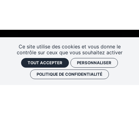
Ce site utilise des cookies et vous donne le
contrôle sur ceux que vous souhaitez activer
TOUT ACCEPTER
PERSONNALISER
POLITIQUE DE CONFIDENTIALITÉ
Les Rendez-vous de l’histoire
4 ter rue Robert Houdin - 41000 BLOIS
Tel 02 54 56 09 50
-
Fax 02 54 90 09 50
Nous contacter