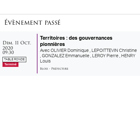
Évènement passé
Territoires : des gouvernances
dimanche
octobre
Dim.
11
Oct.
pionnières
2020
Avec
OLIVIER Dominique ,
LEPOITTEVIN Christine
09:30
,
GONZALEZ Emmanuelle ,
LEROY Pierre ,
HENRY
TABLE RONDE
Louis
Terminé
Blois
•
Préfecture