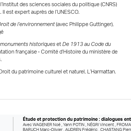
l’Institut des sciences sociales du politique (CNRS)
. Il est expert auprès de l’UNESCO.
roit de l’environnement
(avec Philippe Guttinger),
gé
s monuments historiques
et
De 1913 au Code du
ation française ‐ Comité d’Histoire du ministère de
.
 Droit du patrimoine culturel et naturel, L’Harmattan.
Étude et protection du patrimoine : dialogues entr
Avec
WAGENER Noé ,
Yann POTIN ,
NÉGRI Vincent ,
FROMAG
BARUCH Marc-Olivier ,
AUDREN Frédéric ,
CHASTANG Pierr