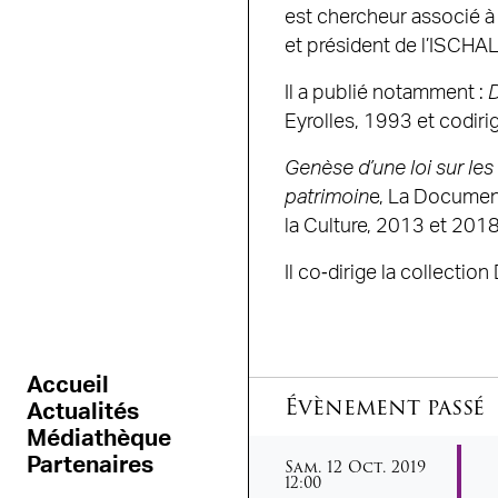
est chercheur associé à 
et président de l’ISCHAL
Il a publié notamment :
D
Eyrolles, 1993 et codiri
Genèse d’une loi sur le
patrimoin
e, La Document
la Culture, 2013 et 2018
Il co‐dirige la collection
Accueil
Évènement passé
Actualités
Médiathèque
samedi
octobre
Partenaires
Sam.
12
Oct.
2019
12:00