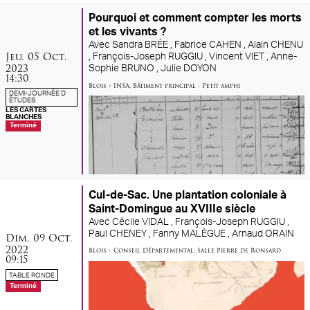
Pourquoi et comment compter les morts
et les vivants ?
Avec
Sandra BRÉE ,
Fabrice CAHEN ,
Alain CHENU
jeudi
octobre
Jeu.
05
Oct.
,
François-Joseph RUGGIU ,
Vincent VIET ,
Anne-
2023
Sophie BRUNO ,
Julie DOYON
14:30
Blois
•
INSA
,
Bâtiment principal - Petit amphi
DEMI-JOURNÉE D
ÉTUDES
LES CARTES
BLANCHES
Terminé
Cul-de-Sac. Une plantation coloniale à
Saint-Domingue au XVIIIe siècle
Avec
Cécile VIDAL ,
François-Joseph RUGGIU ,
dimanche
octobre
Paul CHENEY ,
Fanny MALÈGUE ,
Arnaud ORAIN
Dim.
09
Oct.
2022
Blois
•
Conseil Départemental
,
Salle Pierre de Ronsard
09:15
TABLE RONDE
Terminé