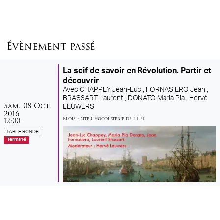
Évènement passé
La soif de savoir en Révolution. Partir et
découvrir
Avec
CHAPPEY Jean-Luc ,
FORNASIERO Jean ,
BRASSART Laurent ,
DONATO Maria Pia ,
Hervé
samedi
octobre
Sam.
08
Oct.
LEUWERS
2016
Blois
•
Site Chocolaterie de l'IUT
12:00
TABLE RONDE
Terminé