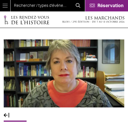
Aller au contenu principal
Réservation
LES MARCHANDS
BLOIS / 29E ÉDITION - DU 7 AU 11 OCTOBRE 2026
Fil d'Ariane