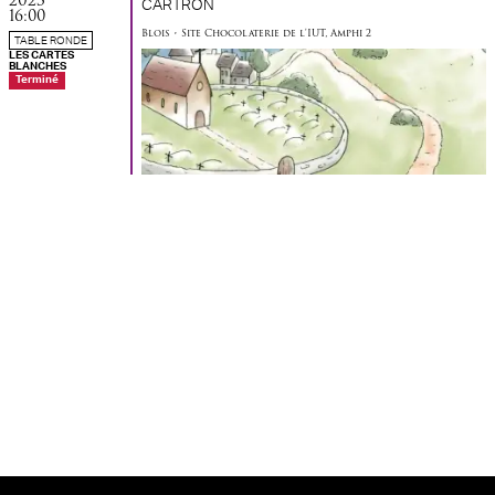
2023
CARTRON
16:00
Blois
•
Site Chocolaterie de l'IUT
,
Amphi 2
TABLE RONDE
LES CARTES
BLANCHES
Terminé