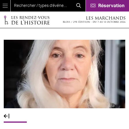
Aller au contenu principal
Réservation
LES MARCHANDS
BLOIS / 29E ÉDITION - DU 7 AU 11 OCTOBRE 2026
Fil d'Ariane