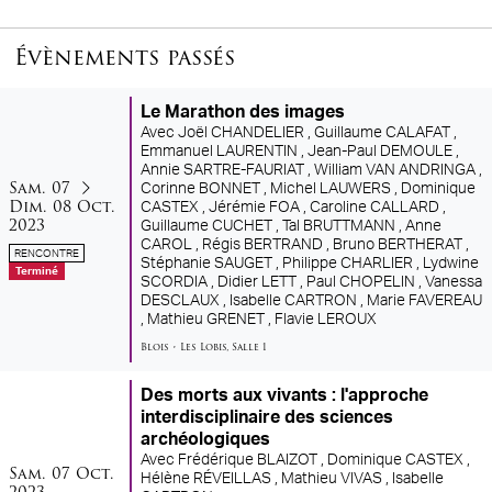
Évènements passés
Le Marathon des images
Avec
Joël CHANDELIER ,
Guillaume CALAFAT ,
Emmanuel LAURENTIN ,
Jean-Paul DEMOULE ,
Annie SARTRE-FAURIAT ,
William VAN ANDRINGA ,
samedi
dimanche
du
au
Sam.
07
Corinne BONNET ,
Michel LAUWERS ,
Dominique
octobre
Dim.
08
Oct.
CASTEX ,
Jérémie FOA ,
Caroline CALLARD ,
2023
Guillaume CUCHET ,
Tal BRUTTMANN ,
Anne
CAROL ,
Régis BERTRAND ,
Bruno BERTHERAT ,
RENCONTRE
Stéphanie SAUGET ,
Philippe CHARLIER ,
Lydwine
Terminé
SCORDIA ,
Didier LETT ,
Paul CHOPELIN ,
Vanessa
DESCLAUX ,
Isabelle CARTRON ,
Marie FAVEREAU
,
Mathieu GRENET ,
Flavie LEROUX
Blois
•
Les Lobis
,
Salle 1
Des morts aux vivants : l'approche
interdisciplinaire des sciences
archéologiques
Avec
Frédérique BLAIZOT ,
Dominique CASTEX ,
samedi
octobre
Sam.
07
Oct.
Hélène RÉVEILLAS ,
Mathieu VIVAS ,
Isabelle