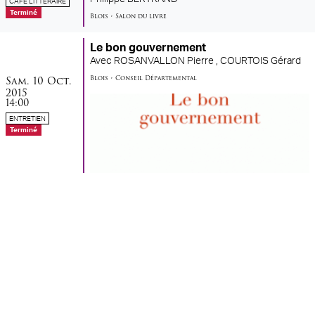
CAFÉ LITTÉRAIRE
Terminé
Blois
•
Salon du livre
Le bon gouvernement
Avec
ROSANVALLON Pierre ,
COURTOIS Gérard
samedi
octobre
Sam.
10
Oct.
Blois
•
Conseil Départemental
2015
14:00
ENTRETIEN
Terminé