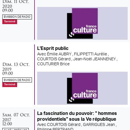
dimanche
octobre
Dim.
11
Oct.
2020
09:00
EMISSION DE RADIO
Terminé
L'Esprit public
Avec
Émilie AUBRY ,
FILIPPETTI Aurélie ,
COURTOIS Gérard ,
Jean-Noël JEANNENEY ,
dimanche
octobre
Dim.
13
Oct.
COUTURIER Brice
2019
09:00
EMISSION DE RADIO
Terminé
samedi
octobre
La fascination du pouvoir: " hommes
Sam.
07
Oct.
2017
providentiels" sous la Ve république
12:00
Avec
COURTOIS Gérard ,
GARRIGUES Jean ,
Philippe BERTRAND