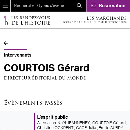
Aller au contenu principal
Réservation
LES MARCHANDS
BLOIS / 29E ÉDITION - DU 7 AU 11 OCTOBRE 2026
Fil d'Ariane
Intervenants
COURTOIS Gérard
directeur éditorial du Monde
Évènements passés
L'esprit public
Avec
Jean-Noël JEANNENEY ,
COURTOIS Gérard ,
Christine OCKRENT ,
CAGÉ Julia ,
Émilie AUBRY