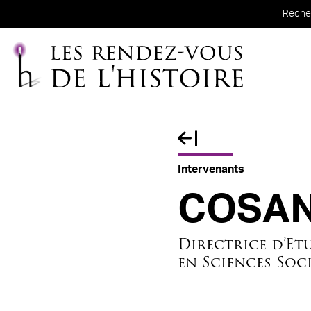
Aller au contenu principal
Fil d'Ariane
Intervenants
COSAN
Directrice d’Et
en Sciences Soci