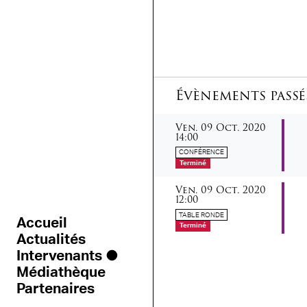
Évènements passé
vendredi
octobre
Ven.
09
Oct.
2020
14:00
CONFÉRENCE
Terminé
vendredi
octobre
Ven.
09
Oct.
2020
12:00
TABLE RONDE
Accueil
Terminé
Actualités
Intervenants
Médiathèque
Partenaires