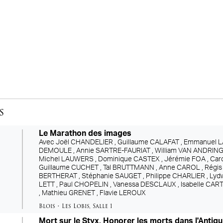
s
Le Marathon des images
Avec
Joël CHANDELIER ,
Guillaume CALAFAT ,
Emmanuel L
re
DEMOULE ,
Annie SARTRE-FAURIAT ,
William VAN ANDRING
Michel LAUWERS ,
Dominique CASTEX ,
Jérémie FOA ,
Car
Guillaume CUCHET ,
Tal BRUTTMANN ,
Anne CAROL ,
Régi
BERTHERAT ,
Stéphanie SAUGET ,
Philippe CHARLIER ,
Lyd
LETT ,
Paul CHOPELIN ,
Vanessa DESCLAUX ,
Isabelle CAR
,
Mathieu GRENET ,
Flavie LEROUX
Blois
•
Les Lobis
,
Salle 1
Mort sur le Styx. Honorer les morts dans l'Antiqu