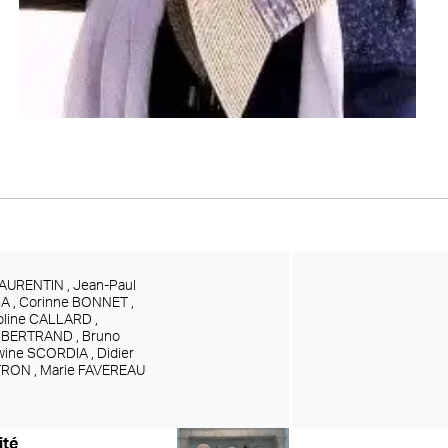
AURENTIN ,
Jean-Paul
A ,
Corinne BONNET ,
oline CALLARD ,
s BERTRAND ,
Bruno
wine SCORDIA ,
Didier
TRON ,
Marie FAVEREAU
ité