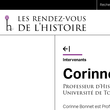
Aller au contenu principal
Fil d'Ariane
Intervenants
Corin
Professeur d'Hi
Université de T
Corinne Bonnet est Profe