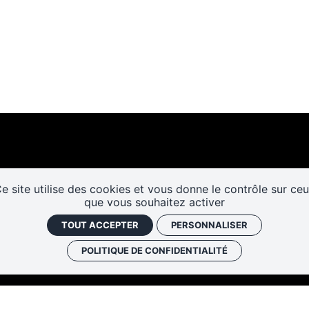
e site utilise des cookies et vous donne le contrôle sur ce
que vous souhaitez activer
Les cafés
Faire un don
Newslett
historiques
TOUT ACCEPTER
PERSONNALISER
POLITIQUE DE CONFIDENTIALITÉ