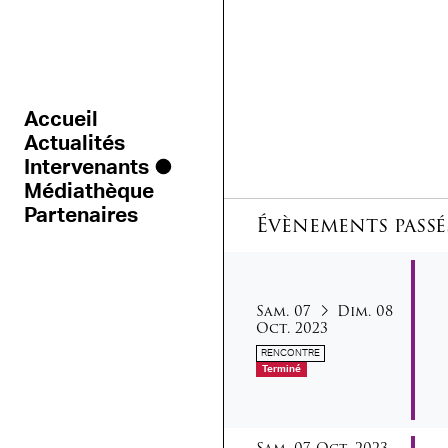
Accueil
Actualités
Intervenants
Médiathèque
Partenaires
Évènements passé
samedi
dimanche
octob
du
au
Sam.
07
Dim.
08
Oct.
2023
RENCONTRE
Terminé
samedi
octobre
Sam.
07
Oct.
2023