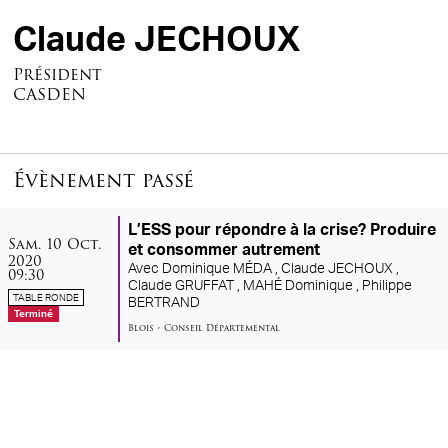
Claude JECHOUX
Président
CASDEN
Évènement passé
L’ESS pour répondre à la crise? Produire
samedi
octobre
Sam.
10
Oct.
et consommer autrement
2020
Avec
Dominique MÉDA ,
Claude JECHOUX ,
09:30
Claude GRUFFAT ,
MAHÉ Dominique ,
Philippe
TABLE RONDE
BERTRAND
Terminé
Blois
•
Conseil Départemental