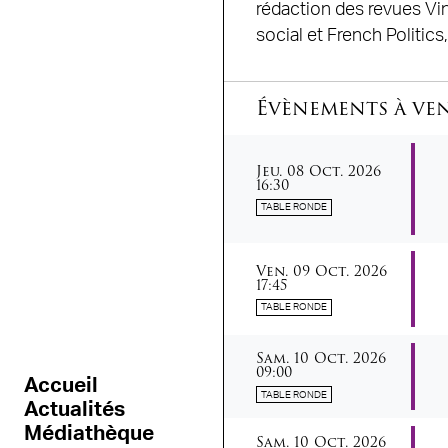
rédaction des revues Vi
social et French Politics
Évènements à ve
jeudi
octobre
Jeu.
08
Oct.
2026
16:30
TABLE RONDE
vendredi
octobre
Ven.
09
Oct.
2026
17:45
TABLE RONDE
samedi
octobre
Sam.
10
Oct.
2026
09:00
Accueil
TABLE RONDE
Actualités
Médiathèque
samedi
octobre
Sam.
10
Oct.
2026