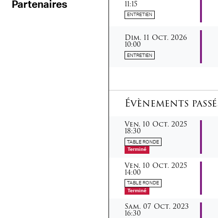
11:15
Partenaires
ENTRETIEN
dimanche
octobre
Dim.
11
Oct.
2026
10:00
ENTRETIEN
Évènements passé
vendredi
octobre
Ven.
10
Oct.
2025
18:30
TABLE RONDE
Terminé
vendredi
octobre
Ven.
10
Oct.
2025
14:00
TABLE RONDE
Terminé
samedi
octobre
Sam.
07
Oct.
2023
16:30