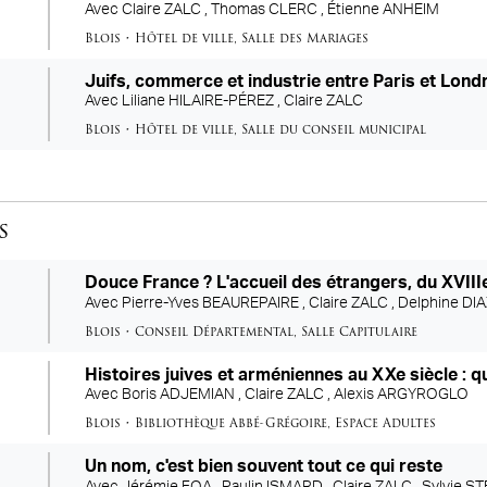
Avec
Claire ZALC ,
Thomas CLERC ,
Étienne ANHEIM
Blois
•
Hôtel de ville
,
Salle des Mariages
Juifs, commerce et industrie entre Paris et Londr
Avec
Liliane HILAIRE-PÉREZ ,
Claire ZALC
Blois
•
Hôtel de ville
,
Salle du conseil municipal
s
Douce France ? L'accueil des étrangers, du XVIII
Avec
Pierre-Yves BEAUREPAIRE ,
Claire ZALC ,
Delphine DIA
Blois
•
Conseil Départemental
,
Salle Capitulaire
Histoires juives et arméniennes au XXe siècle : 
Avec
Boris ADJEMIAN ,
Claire ZALC ,
Alexis ARGYROGLO
Blois
•
Bibliothèque Abbé-Grégoire
,
Espace Adultes
Un nom, c'est bien souvent tout ce qui reste
Avec
Jérémie FOA ,
Paulin ISMARD ,
Claire ZALC ,
Sylvie S