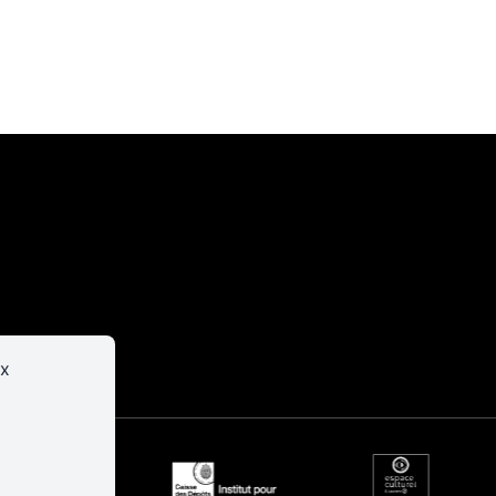
er
Infos
pratiques
ux