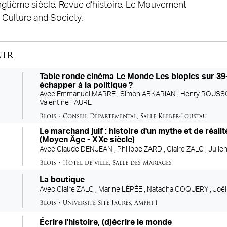
ngtième siècle. Revue d’histoire, Le Mouvement
, Culture and Society.
nir
Table ronde cinéma Le Monde Les biopics sur 39-
échapper à la politique ?
Avec
Emmanuel MARRE ,
Simon ABKARIAN ,
Henry ROUSS
Valentine FAURE
Blois
•
Conseil Départemental
,
Salle Kleber-Loustau
Le marchand juif : histoire d'un mythe et de réali
(Moyen Âge - XXe siècle)
Avec
Claude DENJEAN ,
Philippe ZARD ,
Claire ZALC ,
Julie
Blois
•
Hôtel de ville
,
Salle des Mariages
La boutique
Avec
Claire ZALC ,
Marine LÉPÉE ,
Natacha COQUERY ,
Joë
Blois
•
Université Site Jaurès
,
Amphi 1
Écrire l'histoire, (d)écrire le monde