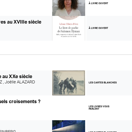
À LIVRE OUVERT
es au XVIIIe siècle
À LIVRE OUVERT
e au XXe siècle
Z ,
Joëlle ALAZARD
LES CARTES BLANCHES
quels croisements ?
LES LIVRES VOUS
PARLENT
TEINBERG