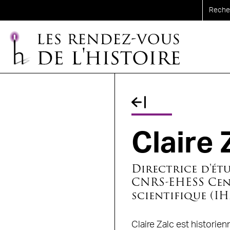
Aller au contenu principal
Fil d'Ariane
Claire
Directrice d'étu
CNRS-EHESS Cen
scientifique (IH
Claire Zalc est historien