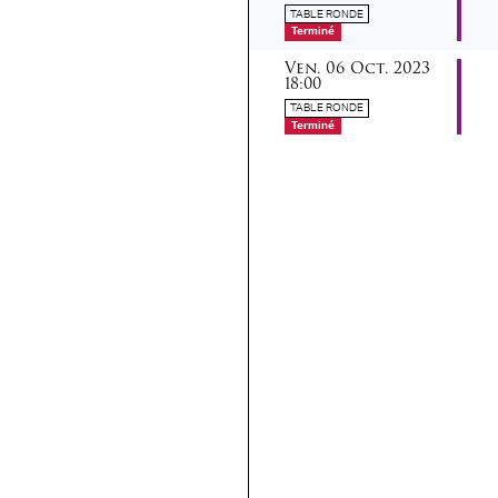
TABLE RONDE
Terminé
vendredi
octobre
Ven.
06
Oct.
2023
18:00
TABLE RONDE
Terminé