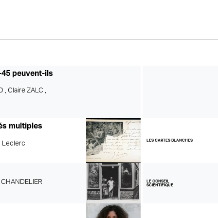
45 peuvent-ils
O ,
Claire ZALC ,
tés multiples
LES CARTES BLANCHES
n Leclerc
l CHANDELIER
LE CONSEIL
SCIENTIFIQUE