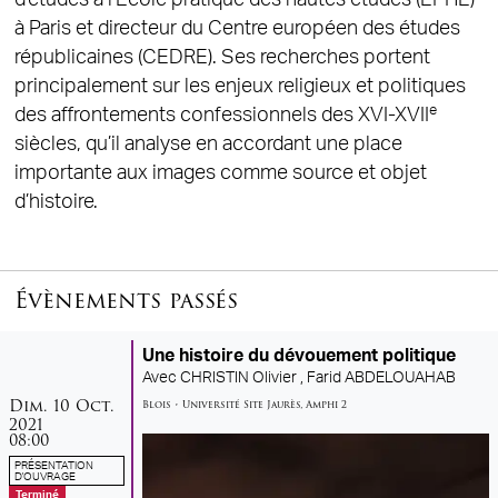
à Paris et directeur du Centre européen des études
républicaines (CEDRE). Ses recherches portent
principalement sur les enjeux religieux et politiques
e
des affrontements confessionnels des XVI-XVII
siècles, qu’il analyse en accordant une place
importante aux images comme source et objet
d’histoire.
Évènements passés
Une histoire du dévouement politique
Avec
CHRISTIN Olivier ,
Farid ABDELOUAHAB
dimanche
octobre
Dim.
10
Oct.
Blois
•
Université Site Jaurès
,
Amphi 2
2021
08:00
PRÉSENTATION
D'OUVRAGE
Terminé