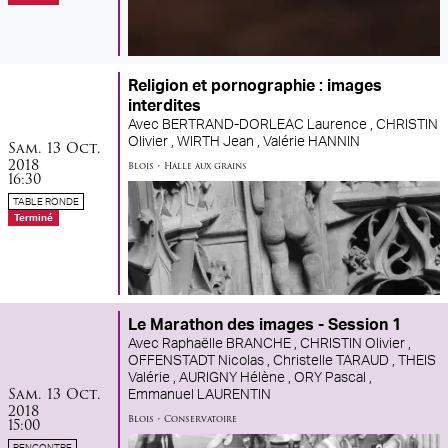
Religion et pornographie : images
interdites
Avec
BERTRAND-DORLEAC Laurence ,
CHRISTIN
samedi
octobre
Olivier ,
WIRTH Jean ,
Valérie HANNIN
Sam.
13
Oct.
2018
Blois
•
Halle aux grains
16:30
TABLE RONDE
Terminé
Le Marathon des images - Session 1
Avec
Raphaëlle BRANCHE ,
CHRISTIN Olivier ,
OFFENSTADT Nicolas ,
Christelle TARAUD ,
THEIS
Valérie ,
AURIGNY Hélène ,
ORY Pascal ,
samedi
octobre
Sam.
13
Oct.
Emmanuel LAURENTIN
2018
Blois
•
Conservatoire
15:00
RENCONTRE