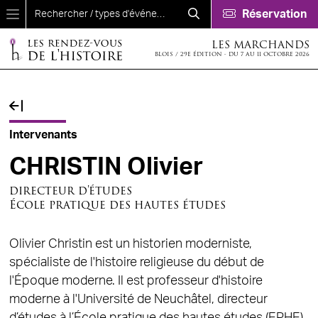
Aller au contenu principal
Réservation
LES MARCHANDS
BLOIS / 29E ÉDITION - DU 7 AU 11 OCTOBRE 2026
Fil d'Ariane
Intervenants
CHRISTIN Olivier
directeur d'études
École pratique des hautes études
Olivier Christin est un historien moderniste,
spécialiste de l'histoire religieuse du début de
l'Époque moderne. Il est professeur d'histoire
moderne à l'Université de Neuchâtel, directeur
d’études à l’École pratique des hautes études (EPHE)