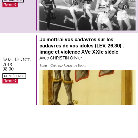
Terminé
Je mettrai vos cadavres sur les
cadavres de vos idoles (LEV. 26.30) :
image et violence XVe-XXIe siècle
samedi
octobre
Avec
CHRISTIN Olivier
Sam.
13
Oct.
2018
Blois
•
Château Royal de Blois
08:00
CONFÉRENCE
Terminé