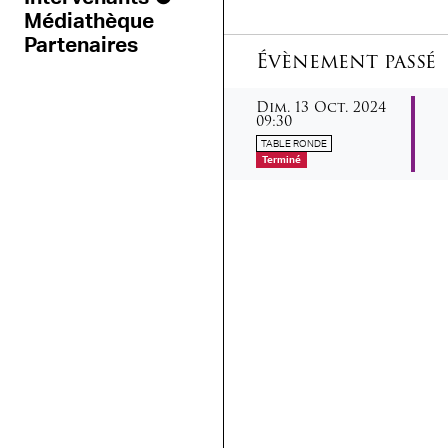
Médiathèque
Partenaires
Évènement passé
dimanche
octobre
Dim.
13
Oct.
2024
09:30
TABLE RONDE
Terminé