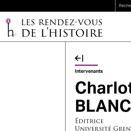
Aller au contenu principal
Fil d'Ariane
Intervenants
Charlo
BLAN
Éditrice
Université Gren