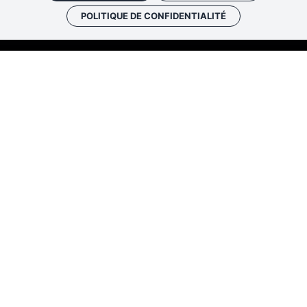
POLITIQUE DE CONFIDENTIALITÉ
Les cafés
Faire un don
Newslett
historiques
Les Rendez-vous de l’histo