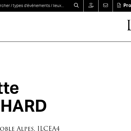
Pr
tte
CHARD
oble Alpes, ILCEA4