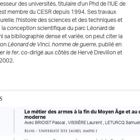
esseur des universités, titulaire d'un Phd de l'IUE de
t est membre du CESR depuis 1994. Ses travaux
turelle, l'histoire des sciences et des techniques et
02 la conception scientifique du parc Léonard de
 sa bibliographie dense et variée, on peut citer la
son
Léonard de Vinci, homme de guerre
, publié en
r le fer
, co-dirigé aux côtés de Hervé Drevillon et
 2002.
s
Le métier des armes à la fin du Moyen Âge et au 
moderne
Avec
BRIOIST Pascal ,
VISSIÈRE Laurent ,
LETURCQ Samue
Blois
•
Université Site Jaurès
,
Amphi 1