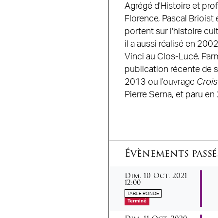
Agrégé d'Histoire et prof
Florence, Pascal Briois
portent sur l'histoire cul
il a aussi réalisé en 20
Vinci au Clos-Lucé. Parmi
publication récente de 
2013 ou l'ouvrage
Croise
Pierre Serna, et paru en
Évènements passé
dimanche
octobre
Dim.
10
Oct.
2021
12:00
TABLE RONDE
Terminé
dimanche
octobre