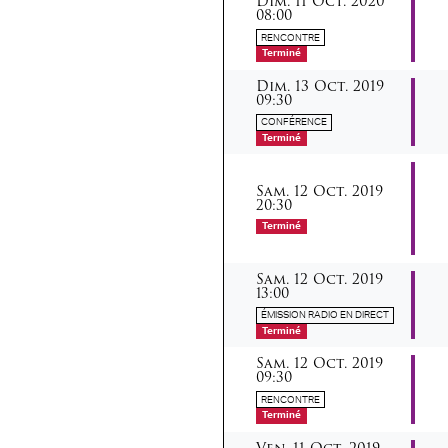
Dim.
11
Oct.
2020
08:00
RENCONTRE
Terminé
dimanche
octobre
Dim.
13
Oct.
2019
09:30
CONFÉRENCE
Terminé
samedi
octobre
Sam.
12
Oct.
2019
20:30
Terminé
samedi
octobre
Sam.
12
Oct.
2019
13:00
ÉMISSION RADIO EN DIRECT
Terminé
samedi
octobre
Sam.
12
Oct.
2019
09:30
RENCONTRE
Terminé
vendredi
octobre
Ven.
11
Oct.
2019