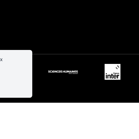
er
Infos
pratiques
ux