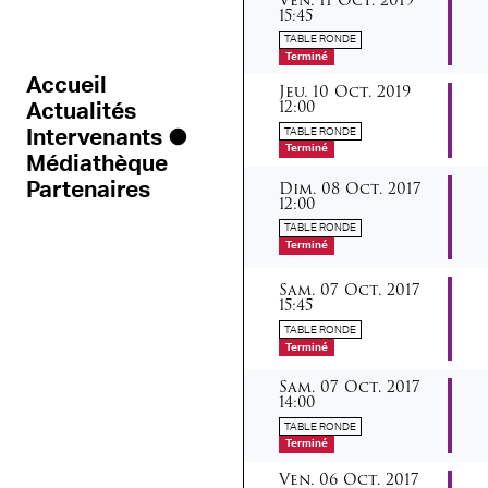
15:45
TABLE RONDE
Terminé
Accueil
jeudi
octobre
Jeu.
10
Oct.
2019
12:00
Actualités
TABLE RONDE
Intervenants
Terminé
Médiathèque
dimanche
octobre
Dim.
08
Oct.
2017
Partenaires
12:00
TABLE RONDE
Terminé
samedi
octobre
Sam.
07
Oct.
2017
15:45
TABLE RONDE
Terminé
samedi
octobre
Sam.
07
Oct.
2017
14:00
TABLE RONDE
Terminé
vendredi
octobre
Ven.
06
Oct.
2017