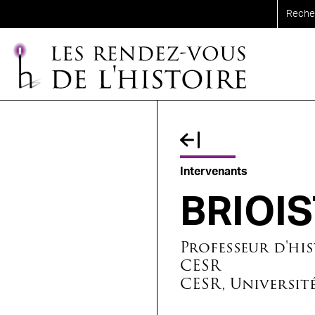
Aller au contenu principal
Fil d'Ariane
Intervenants
BRIOIS
Professeur d'his
CESR
CESR, Universit