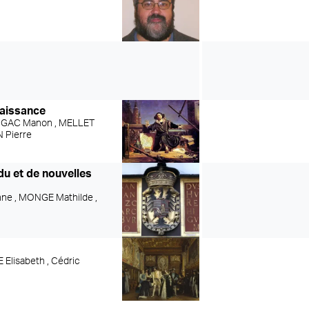
naissance
,
GAC Manon ,
MELLET
 Pierre
du et de nouvelles
ne ,
MONGE Mathilde ,
Elisabeth ,
Cédric