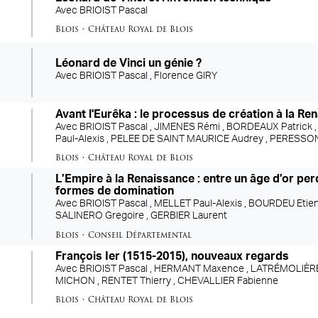
Avec
BRIOIST Pascal
Blois
•
Château Royal de Blois
Léonard de Vinci un génie ?
Avec
BRIOIST Pascal ,
Florence GIRY
Avant l'Eurêka : le processus de création à la Re
Avec
BRIOIST Pascal ,
JIMENES Rémi ,
BORDEAUX Patrick 
Paul-Alexis ,
PELEE DE SAINT MAURICE Audrey ,
PERESSON
Blois
•
Château Royal de Blois
L’Empire à la Renaissance : entre un âge d’or per
formes de domination
Avec
BRIOIST Pascal ,
MELLET Paul-Alexis ,
BOURDEU Etien
SALINERO Gregoire ,
GERBIER Laurent
Blois
•
Conseil Départemental
François Ier (1515-2015), nouveaux regards
Avec
BRIOIST Pascal ,
HERMANT Maxence ,
LATRÉMOLIÈRE 
MICHON ,
RENTET Thierry ,
CHEVALLIER Fabienne
Blois
•
Château Royal de Blois