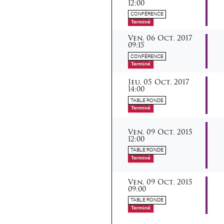
12:00
CONFÉRENCE
Terminé
vendredi
octobre
Ven.
06
Oct.
2017
09:15
CONFÉRENCE
Terminé
jeudi
octobre
Jeu.
05
Oct.
2017
14:00
TABLE RONDE
Terminé
vendredi
octobre
Ven.
09
Oct.
2015
12:00
TABLE RONDE
Terminé
vendredi
octobre
Ven.
09
Oct.
2015
09:00
TABLE RONDE
Terminé