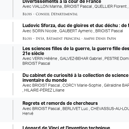
Divertissements à la cour de France
Avec
VIALLON Marina ,
BRIOIST Pascal ,
QUELLIER Florent 
Blois
•
Conseil Départemental
Ludovic Sforza, duc de gloires et duc déchu : de
Avec
SORIN Nicole ,
GAUBERT Aymeric ,
BRIOIST Pascal
Blois
•
INSA
,
Bâtiment principal - Amphi Denis Papin
Les sciences filles de la guerre, la guerre fille d
21e siècle
Avec
VERIN Hélène ,
GALVEZ-BEHAR Gabriel ,
PESTRE Domi
BRIOIST Pascal
Du cabinet de curiosité à la collection de science
inventaire du monde
Avec
BRIOIST Pascal ,
CORCY Marie-Sophie ,
Géraldine BA
,
HILAIRE-PÉREZ Liliane
Regrets et remords de chercheurs
Avec
BRIOIST Pascal ,
BERLIVET Luc ,
CHEVASSUS-AU-LOUIS
Hervé
Léonard de Vinci et l'invention technique