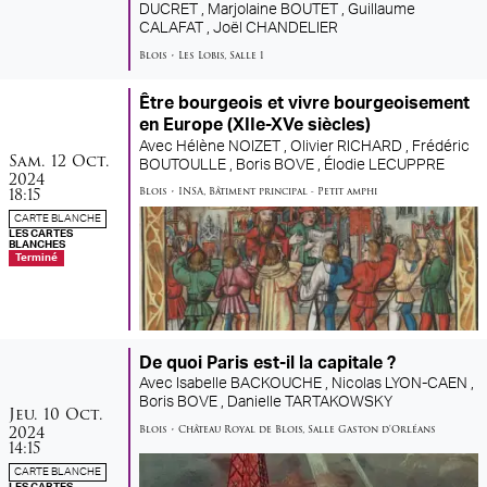
DUCRET ,
Marjolaine BOUTET ,
Guillaume
CALAFAT ,
Joël CHANDELIER
Blois
•
Les Lobis
,
Salle 1
Être bourgeois et vivre bourgeoisement
en Europe (XIIe-XVe siècles)
Avec
Hélène NOIZET ,
Olivier RICHARD ,
Frédéric
samedi
octobre
Sam.
12
Oct.
BOUTOULLE ,
Boris BOVE ,
Élodie LECUPPRE
2024
18:15
Blois
•
INSA
,
Bâtiment principal - Petit amphi
CARTE BLANCHE
LES CARTES
BLANCHES
Terminé
De quoi Paris est-il la capitale ?
Avec
Isabelle BACKOUCHE ,
Nicolas LYON-CAEN ,
Boris BOVE ,
Danielle TARTAKOWSKY
jeudi
octobre
Jeu.
10
Oct.
2024
Blois
•
Château Royal de Blois
,
Salle Gaston d'Orléans
14:15
CARTE BLANCHE
LES CARTES