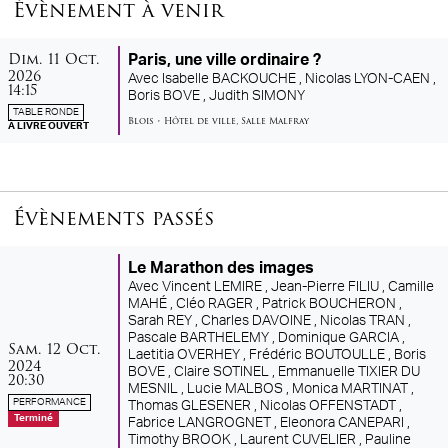
Évènement à venir
dimanche
octobre
Dim.
11
Oct.
Paris, une ville ordinaire ?
2026
Avec
Isabelle BACKOUCHE ,
Nicolas LYON-CAEN ,
14:15
Boris BOVE ,
Judith SIMONY
TABLE RONDE
Blois
•
Hôtel de ville
,
Salle Malfray
À LIVRE OUVERT
Évènements passés
Le Marathon des images
Avec
Vincent LEMIRE ,
Jean-Pierre FILIU ,
Camille
MAHÉ ,
Cléo RAGER ,
Patrick BOUCHERON ,
Sarah REY ,
Charles DAVOINE ,
Nicolas TRAN ,
Pascale BARTHELEMY ,
Dominique GARCIA ,
samedi
octobre
Sam.
12
Oct.
Laetitia OVERHEY ,
Frédéric BOUTOULLE ,
Boris
2024
BOVE ,
Claire SOTINEL ,
Emmanuelle TIXIER DU
20:30
MESNIL ,
Lucie MALBOS ,
Monica MARTINAT ,
PERFORMANCE
Thomas GLESENER ,
Nicolas OFFENSTADT ,
Terminé
Fabrice LANGROGNET ,
Eleonora CANEPARI ,
Timothy BROOK ,
Laurent CUVELIER ,
Pauline