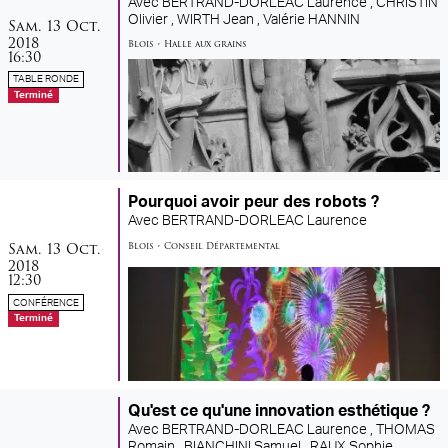
Avec
BERTRAND-DORLEAC Laurence ,
CHRISTIN
samedi
octobre
Olivier ,
WIRTH Jean ,
Valérie HANNIN
Sam.
13
Oct.
2018
Blois
•
Halle aux grains
16:30
TABLE RONDE
Terminé
Pourquoi avoir peur des robots ?
Avec
BERTRAND-DORLEAC Laurence
samedi
octobre
Sam.
13
Oct.
Blois
•
Conseil Départemental
2018
12:30
CONFÉRENCE
Terminé
Qu'est ce qu'une innovation esthétique ?
Avec
BERTRAND-DORLEAC Laurence ,
THOMAS
Romain ,
BIANCHINI Samuel ,
RAUX Sophie ,