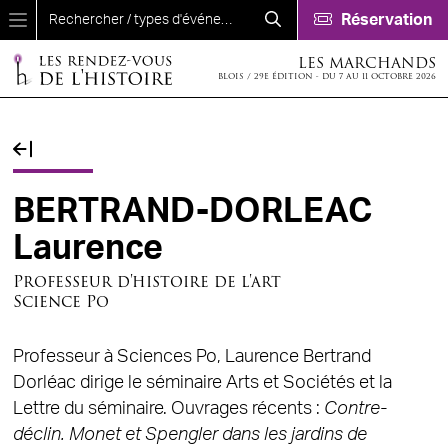
Aller au contenu principal
Réservation
LES MARCHANDS
BLOIS / 29E ÉDITION - DU 7 AU 11 OCTOBRE 2026
Fil d'Ariane
BERTRAND-DORLEAC
Laurence
Professeur d'histoire de l'art
Science Po
Professeur à Sciences Po, Laurence Bertrand
Dorléac dirige le séminaire Arts et Sociétés et la
Lettre du séminaire. Ouvrages récents :
Contre-
déclin. Monet et Spengler dans les jardins de