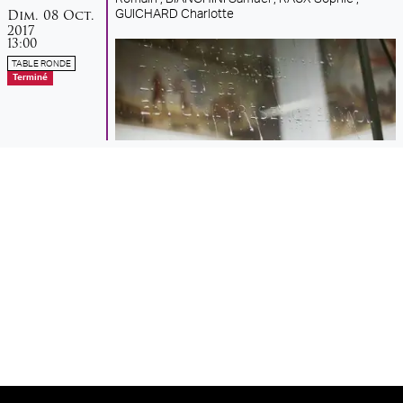
dimanche
octobre
Dim.
08
Oct.
GUICHARD Charlotte
2017
13:00
TABLE RONDE
Terminé