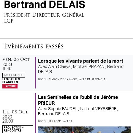
Bertrand DELAIS
Président-Directeur-Général
LCP
Évènements passés
vendredi
octobre
Ven.
06
Oct.
Lorsque les vivants parlent de la mort
2023
Avec
Alain Claeys ,
Michaël PRAZAN ,
Bertrand
11:30
DELAIS
TABLE RONDE
Blois
•
Maison de la magie
,
Salle de spectacle
LES CARTES
BLANCHES
Terminé
Les Sentinelles de l'oubli de Jérôme
PRIEUR
Avec
Sophie FAUDEL ,
Laurent VEYSSIÈRE ,
jeudi
octobre
Jeu.
05
Oct.
Bertrand DELAIS
2023
20:00
Blois
•
Les Lobis
,
Salle 1
PROJECTION-
RENCONTRE