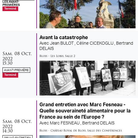
LES AVANT-
PREMIÈRES
Terminé
Avant la catastrophe
Avec
Jean BULOT ,
Céline CICEKOGLU ,
Bertrand
DELAIS
samedi
octobre
Sam.
08
Oct.
Blois
•
Les Lobis
,
Salle 2
2022
15:30
AVANT-PREMIÈRE
Terminé
Grand entretien avec Marc Fesneau -
Quelle souveraineté alimentaire pour la
France au sein de l'Europe ?
samedi
octobre
Sam.
08
Oct.
Avec
Marc FESNEAU ,
Bertrand DELAIS
2022
14:30
Blois
•
Château Royal de Blois
,
Salle des Conférences
GRAND ENTRETIEN