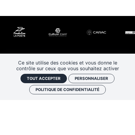
Ce site utilise des cookies et vous donne le
contrôle sur ceux que vous souhaitez activer
TOUT ACCEPTER
PERSONNALISER
POLITIQUE DE CONFIDENTIALITÉ
Les Rendez-vous de l’histoire
4 ter rue Robert Houdin - 41000 BLOIS
Tel 02 54 56 09 50
-
Fax 02 54 90 09 50
Nous contacter
Mentions légales
Plan de site
Politique de confidentialité