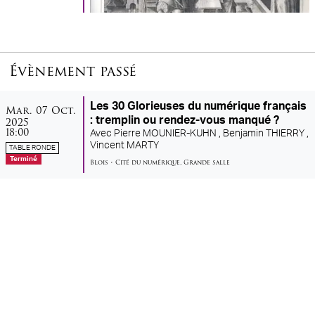
Évènement passé
mardi
octobre
Les 30 Glorieuses du numérique français
Mar.
07
Oct.
2025
: tremplin ou rendez-vous manqué ?
18:00
Avec
Pierre MOUNIER-KUHN ,
Benjamin THIERRY ,
Vincent MARTY
TABLE RONDE
Terminé
Blois
•
Cité du numérique
,
Grande salle