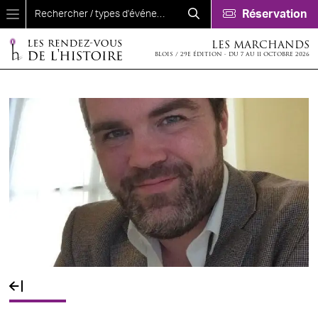
Aller au contenu principal
Réservation
LES MARCHANDS
BLOIS / 29E ÉDITION - DU 7 AU 11 OCTOBRE 2026
Fil d'Ariane