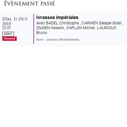
Évènement passé
dimanche
octobre
Ivresses impériales
Dim.
11
Oct.
2015
Avec
BADEL Christophe ,
CARMEN Salazar-Soler ,
12:15
ZNAIEN Nessim ,
KAPLAN Michel ,
LAURIOUX
Bruno
DÉBAT
Terminé
Blois
•
Conseil Départemental