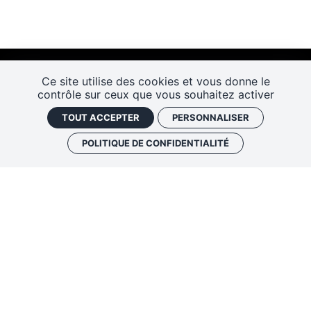
Ce site utilise des cookies et vous donne le
contrôle sur ceux que vous souhaitez activer
TOUT ACCEPTER
PERSONNALISER
POLITIQUE DE CONFIDENTIALITÉ
Les Rendez-vous de l’histoire
4 ter rue Robert Houdin - 41000 BLOIS
Tel 02 54 56 09 50
-
Fax 02 54 90 09 50
Nous contacter