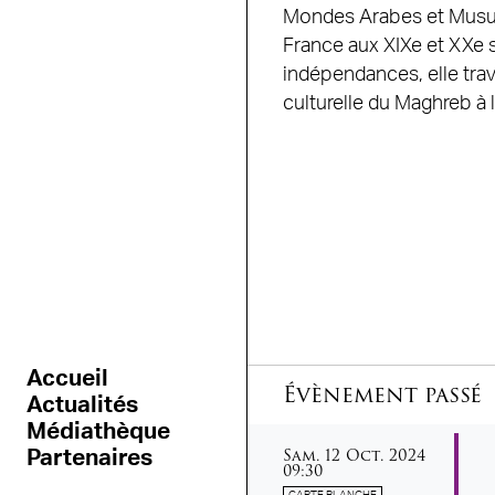
Mondes Arabes et Musulm
France aux XIXe et XXe s
indépendances, elle travai
culturelle du Maghreb à 
Accueil
Évènement passé
Actualités
Médiathèque
samedi
octobre
Sam.
12
Oct.
2024
Partenaires
09:30