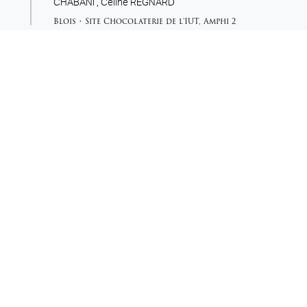
CHABANI ,
Céline REGNARD
Blois
•
Site Chocolaterie de l'IUT
,
Amphi 2