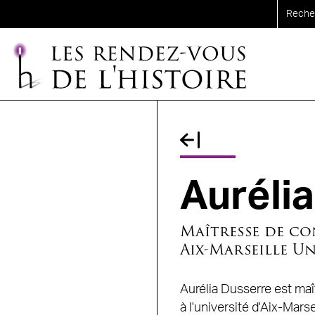
Aller au contenu principal
Fil d'Ariane
Auréli
Maîtresse de co
Aix-Marseille U
Aurélia Dusserre est ma
à l'université d'Aix-Mars