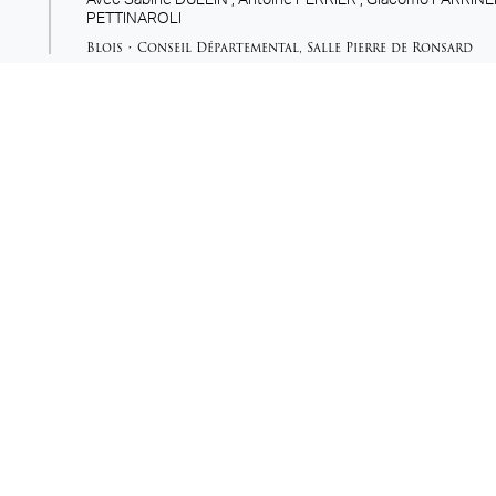
Avec
Sabine DULLIN ,
Antoine PERRIER ,
Giacomo PARRINE
PETTINAROLI
Blois
•
Conseil Départemental
,
Salle Pierre de Ronsard