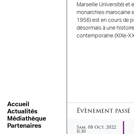
Marseille Université) e
monarchies marocaine et
1956) est en cours de pub
désormais à une histoir
contemporaine (XIXe-XXe
Accueil
Évènement passé
Actualités
Médiathèque
samedi
octobre
Partenaires
Sam.
08
Oct.
2022
11:30