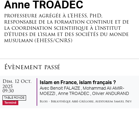
Anne TROADEC
professeure agrégée à l'EHESS, PhD,
responsable de la formation continue et de
la coordination scientifique à l'Institut
d'études de l'islam et des sociétés du monde
musulman (EHESS/CNRS)
Évènement passé
dimanche
octobre
Dim.
12
Oct.
Islam en France, islam français ?
2025
Avec
Benoit FALAIZE ,
Mohammad Ali AMIR-
09:30
MOEZZI ,
Anne TROADEC ,
Olivier ANDURAND
TABLE RONDE
Blois
•
Bibliothèque Abbé-Grégoire
,
Auditorium Samuel Paty
Terminé