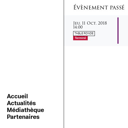
Évènement passé
jeudi
octobre
Jeu.
11
Oct.
2018
14:00
TABLE RONDE
Terminé
Accueil
Actualités
Médiathèque
Partenaires