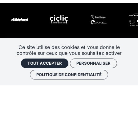
Ce site utilise des cookies et vous donne le
contrôle sur ceux que vous souhaitez activer
TOUT ACCEPTER
PERSONNALISER
POLITIQUE DE CONFIDENTIALITÉ
Les Rendez-vous de l’histoire
4 ter rue Robert Houdin - 41000 BLOIS
Tel 02 54 56 09 50
-
Fax 02 54 90 09 50
Nous contacter
Mentions légales
Plan de site
Politique de confidentialité
Gestion des cookies