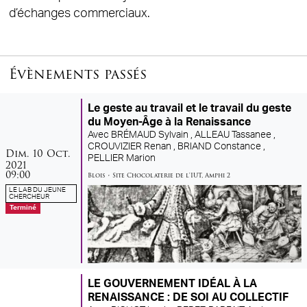
d’échanges commerciaux.
Évènements passés
Le geste au travail et le travail du geste
du Moyen-Âge à la Renaissance
Avec
BRÉMAUD Sylvain ,
ALLEAU Tassanee ,
CROUVIZIER Renan ,
BRIAND Constance ,
dimanche
octobre
Dim.
10
Oct.
PELLIER Marion
2021
09:00
Blois
•
Site Chocolaterie de l'IUT
,
Amphi 2
LE LAB DU JEUNE
CHERCHEUR
Terminé
LE GOUVERNEMENT IDÉAL À LA
RENAISSANCE : DE SOI AU COLLECTIF