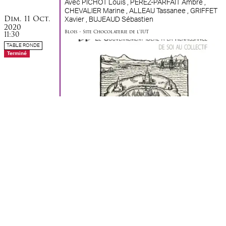
Avec
PICHOT Louis ,
PEREZ-PARFAIT Ambre ,
CHEVALIER Marine ,
ALLEAU Tassanee ,
GRIFFET
dimanche
octobre
Dim.
11
Oct.
Xavier ,
BUJEAUD Sébastien
2020
Blois
•
Site Chocolaterie de l'IUT
11:30
TABLE RONDE
Terminé