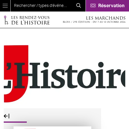
Aller au contenu principal
Réservation
LES MARCHANDS
BLOIS / 29E ÉDITION - DU 7 AU 11 OCTOBRE 2026