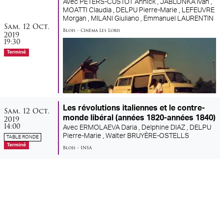
Avec
PETERS-CUSTOT Annick ,
JABLONKA Ivan ,
MOATTI Claudia ,
DELPU Pierre-Marie ,
LEFEUVRE
Morgan ,
MILANI Giuliano ,
Emmanuel LAURENTIN
samedi
octobre
Sam.
12
Oct.
Blois
•
Cinéma Les Lobis
2019
19:30
Terminé
samedi
octobre
Les révolutions italiennes et le contre-
Sam.
12
Oct.
2019
monde libéral (années 1820-années 1840)
14:00
Avec
ERMOLAEVA Daria ,
Delphine DIAZ ,
DELPU
Pierre-Marie ,
Walter BRUYÈRE-OSTELLS
TABLE RONDE
Terminé
Blois
•
INSA