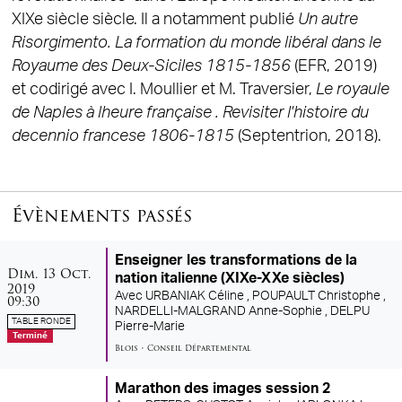
XIXe siècle siècle. Il a notamment publié
Un autre
Risorgimento. La formation du monde libéral dans le
Royaume des Deux-Siciles 1815-1856
(EFR, 2019)
et codirigé avec I. Moullier et M. Traversier,
Le royaule
de Naples à lheure française . Revisiter l'histoire du
decennio francese 1806-1815
(Septentrion, 2018).
Évènements passés
Enseigner les transformations de la
dimanche
octobre
Dim.
13
Oct.
nation italienne (XIXe-XXe siècles)
2019
Avec
URBANIAK Céline ,
POUPAULT Christophe ,
09:30
NARDELLI-MALGRAND Anne-Sophie ,
DELPU
TABLE RONDE
Pierre-Marie
Terminé
Blois
•
Conseil Départemental
Marathon des images session 2