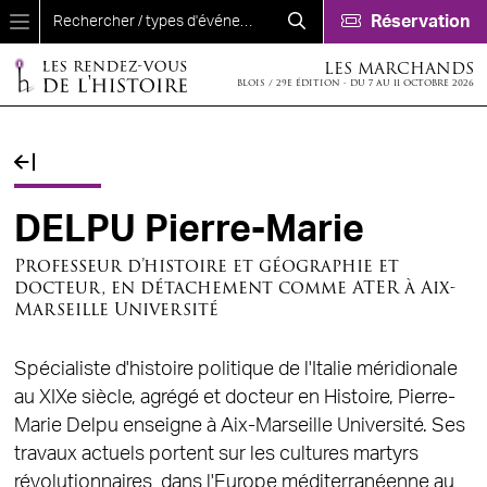
Aller au contenu principal
Réservation
LES MARCHANDS
BLOIS / 29E ÉDITION - DU 7 AU 11 OCTOBRE 2026
Fil d'Ariane
DELPU Pierre-Marie
Professeur d’histoire et géographie et
docteur, en détachement comme ATER à Aix-
Marseille Université
Spécialiste d'histoire politique de l'Italie méridionale
au XIXe siècle, agrégé et docteur en Histoire, Pierre-
Marie Delpu enseigne à Aix-Marseille Université. Ses
travaux actuels portent sur les cultures martyrs
révolutionnaires dans l'Europe méditerranéenne au